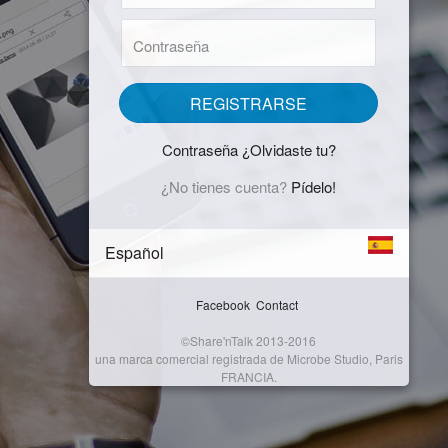
usuario
contraseña
:
:
REGISTRARSE
Contraseña ¿Olvidaste tu?
¿No tienes cuenta?
Pídelo!
Español
Facebook
Contact
©Share'nTalk 2013-2016
una marca comercial registrada de Microbe Studio, Paris
FRANCIA.