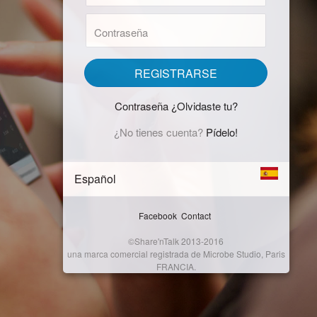
usuario
contraseña
:
:
REGISTRARSE
Contraseña ¿Olvidaste tu?
¿No tienes cuenta?
Pídelo!
Español
Facebook
Contact
©Share'nTalk 2013-2016
una marca comercial registrada de Microbe Studio, Paris
FRANCIA.